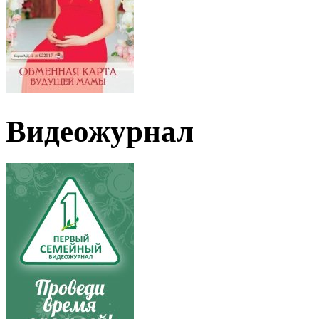
Видеожурнал