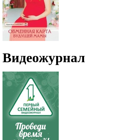
Видеожурнал