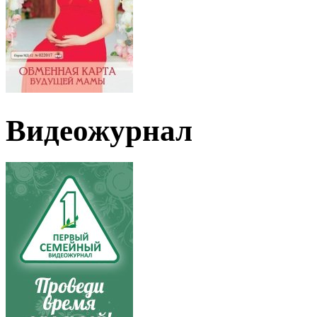
Видеожурнал