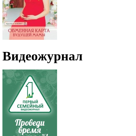
Видеожурнал