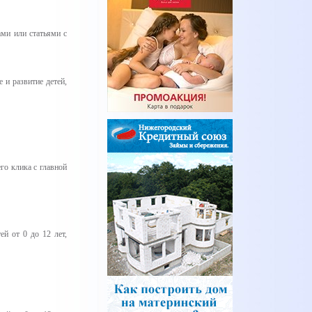
ами или статьями с
 и развитие детей,
го клика с главной
ей от 0 до 12 лет,