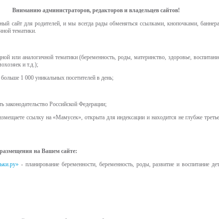
Вниманию администраторов, редакторов и владельцев сайтов!
ый сайт для родителей, и мы всегда рады обменяться ссылками, кнопочками, баннер
чной тематики.
ной или аналогичной тематики (беременность, роды, материнство, здоровье, воспитание
охозяек и т.д.);
 больше 1 000 уникальных посетителей в день;
ть законодательство Российской Федерации;
азмещаете ссылку на «Мамусек», открыта для индексации и находится не глубже третье
размещения на Вашем сайте:
ьки.ру»
- планирование беременности, беременность, роды, развитие и воспитание дет