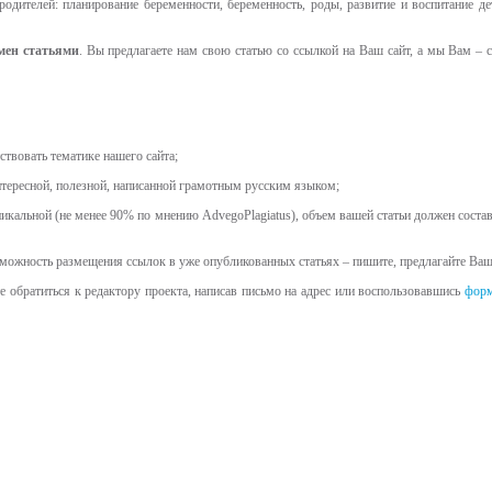
одителей: планирование беременности, беременность, роды, развитие и воспитание дет
мен статьями
. Вы предлагаете нам свою статью со ссылкой на Ваш сайт, а мы Вам – 
ствовать тематике нашего сайта;
нтересной, полезной, написанной грамотным русским языком;
никальной (не менее 90% по мнению AdvegoPlagiatus), объем вашей статьи должен состав
можность размещения ссылок в уже опубликованных статьях – пишите, предлагайте Ва
 обратиться к редактору проекта, написав письмо на адрес или воспользовавшись
форм