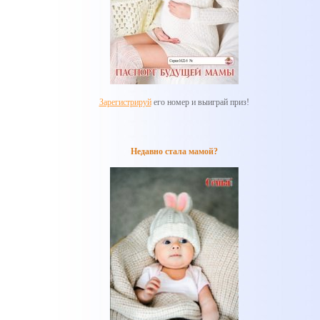
Зарегистрируй
его номер и выиграй приз!
Недавно стала мамой?