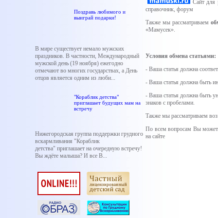
Сайт для р
справочник, форум
Поздравь любимого и
выиграй подарки!
Также мы рассматриваем
об
«Мамусек».
В мире существует немало мужских
праздников. В частности, Международный
Условия обмена статьями:
мужской день (19 ноября) ежегодно
- Ваша статья должна соответ
отмечают во многих государствах, а День
отцов является одним из люби...
- Ваша статья должна быть и
- Ваша статья должна быть у
"Кораблик детства"
знаков с пробелами.
приглашает будущих мам на
встречу
Также мы рассматриваем воз
По всем вопросам Вы можете
Нижегородская группа поддержки грудного
на сайте
вскармливания "Кораблик
детства" приглашает на очередную встречу!
Вы ждёте малыша? И все В...