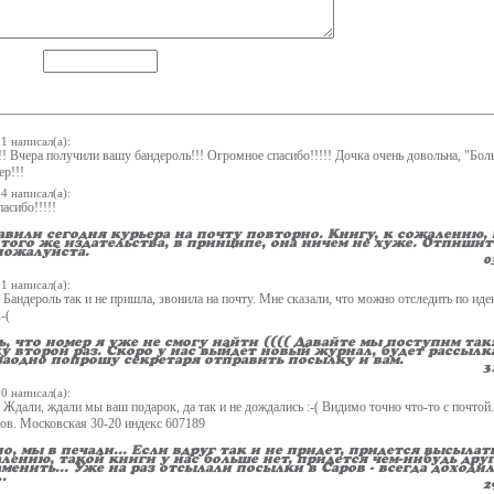
11
написал(а):
! Вчера получили вашу бандероль!!! Огромное спасибо!!!!! Дочка очень довольна, "Бол
ер!!!
04
написал(а):
асибо!!!!!
авили сегодня курьера на почту повторно. Книгу, к сожалению,
 того же издательства, в принципе, она ничем не хуже. Отпишит
пожалуйста.
0
01
написал(а):
 Бандероль так и не пришла, звонила на почту. Мне сказали, что можно отследить по и
-(
ь, что номер я уже не смогу найти (((( Давайте мы поступим та
у второй раз. Скоро у нас выйдет новый журнал, будет рассылк
заодно попрошу секретаря отправить посылку и вам.
3
20
написал(а):
Ждали, ждали мы ваш подарок, да так и не дождались :-( Видимо точно что-то с почтой
ров. Московская 30-20 индекс 607189
но, мы в печали... Если вдруг так и не придет, придется высылат
лению, такой книги у нас больше нет, придется чем-нибудь друг
менить... Уже на раз отсылали посылки в Саров - всегда доходил
.
2