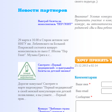
своего подъезда ;)
Новости партнеров
Внимание! Условия конкур
Принимать участие в конк
Выиграй билеты на
конкурс, вы автоматически
моноспектакль "ПЕР ГЮНТ"
родителей «Вы и Ваш ребено
29 марта в 16.00 в Старом актовом зале
ННГУ им. Лобачевского на Большой
Покровской состоится концерт-
моноспектакль по пьесе Г. Ибсена "Пер
Гюнт". Музыка Грига к с...
ХОЧУ ПРИНЯТЬ 
Смотрите «Первый
25.12.2013 в 02:14
медицинский» и выигрывайте
билеты на детский мюзикл!
Комментарии
Дорогие мамуськи! Смотрите в
Ваше имя
*
марте видеожурнал "Первый медицинский"
Ваш email
в своей женской консультации или детской
поликлинике, и вы узнаете... - Первый
Сообщение
*
прик...
Конкурс "Любимая страна
"Лимпопо" стартует в