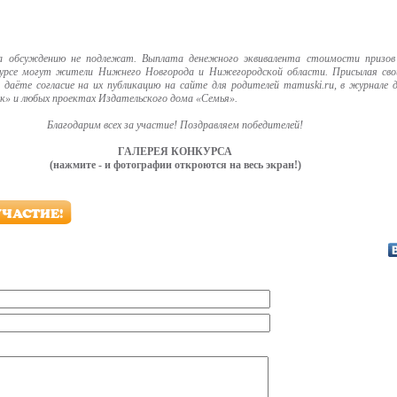
са обсуждению не подлежат. Выплата денежного эквивалента стоимости призов 
урсе могут жители Нижнего Новгорода и Нижегородской области. Присылая св
 даёте согласие на их публикацию на сайте для родителей mamuski.ru, в журнале 
к» и любых проектах Издательского дома «Семья».
Благодарим всех за участие! Поздравляем победителей!
ГАЛЕРЕЯ КОНКУРСА
(нажмите - и фотографии откроются на весь экран!)
УЧАСТИЕ!