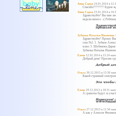
Анна Саров
24.01.2014 в 12:
Спасибо!!!!!!!!!! Будем жд
Анна Саров
23.01.2014 в 16:
Здравствуйте! Вы нам зво
недели ничего :-( Ребёно
Здравствуй
прошлой не
Зубкова Наталья Ивановна
Здравствуйте! Прошу Ва
сош №2: 1. Зубков Алекса
класс 5. Шубякова Дарья
Зубкова Наталья Ивановн
Елена
12.01.2014 в 15:24
напи
Добрый день! Просим гра
Добрый ден
Ольга
30.12.2013 в 13:30
напи
Какой странный электрон
Это чтобы 
Елена
29.12.2013 в 18:31
напи
А грамоты будут за участ
Нарисуем! 
www@mamu
Ольга
27.12.2013 в 11:50
напи
А как у Алексея Филимо