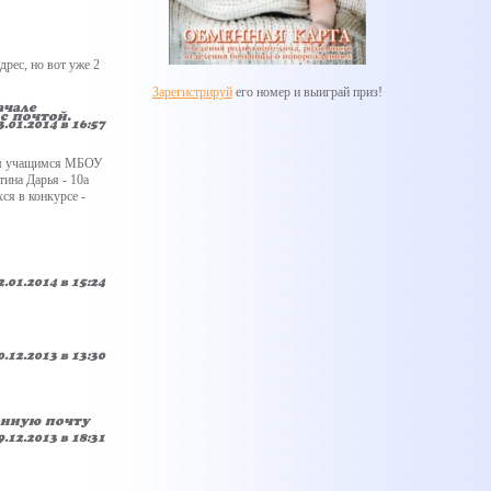
дрес, но вот уже 2
Зарегистрируй
его номер и выиграй приз!
ачале
с почтой.
3.01.2014 в 16:57
щим учащимся МБОУ
тина Дарья - 10а
ся в конкурсе -
2.01.2014 в 15:24
0.12.2013 в 13:30
ронную почту
9.12.2013 в 18:31