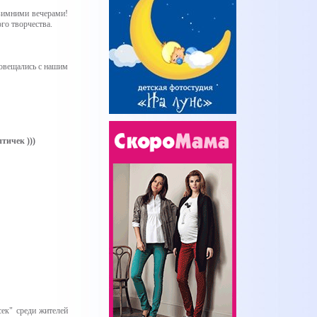
зимними вечерами!
го творчества.
осовещались с нашим
тичек )))
ек" среди жителей