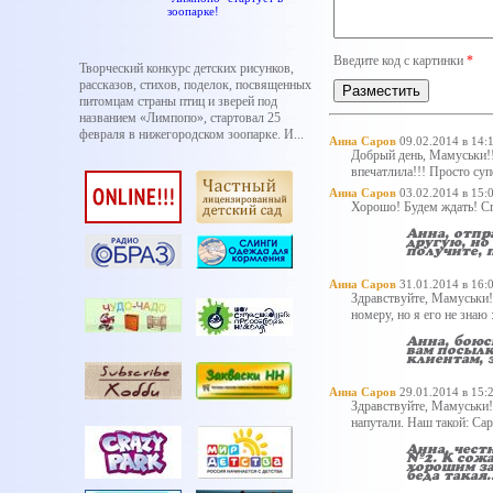
зоопарке!
Введите код с картинки
*
Творческий конкурс детских рисунков,
рассказов, стихов, поделок, посвященных
Разместить
питомцам страны птиц и зверей под
названием «Лимпопо», стартовал 25
февраля в нижегородском зоопарке. И...
Анна Саров
09.02.2014 в 14:
Добрый день, Мамуськи!!
впечатлила!!! Просто суп
Анна Саров
03.02.2014 в 15:
Хорошо! Будем ждать! Сп
Анна, отпр
другую, но
получите, 
Анна Саров
31.01.2014 в 16:
Здравствуйте, Мамуськи!
номеру, но я его не знаю :
Анна, боюс
вам посылк
клиентам, 
Анна Саров
29.01.2014 в 15:
Здравствуйте, Мамуськи! 
напутали. Наш такой: Са
Анна, чест
№2. К сожа
хорошим за
беда такая..