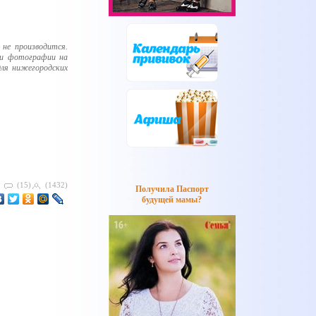
не производится.
ои фотографии на
для нижегородских
(15)
(1432)
Получила Паспорт
будущей мамы?