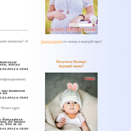
ьшая малякалка" её
Зарегистрируй
его номер и выиграй приз!
Получила Паспорт
 выслали
есь, когда
будущей мамы?
3.02.2014 в 15:04
дентификационному
к: мы вышлем
а по
1.01.2014 в 16:01
. Может адрес
ь бандероль
им, не менее
о, что ж за
9.01.2014 в 15:20