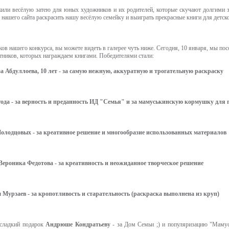
или весёлую затею для юных художников и их родителей, которые скучают долгими 
ашего сайта раскрасить нашу весёлую семейку и выиграть прекрасные книги для детско
иков нашего конкурса, вы можете видеть в галерее чуть ниже. Сегодня, 10 января, мы п
тников, которых награждаем книгами. Победителями стали:
 Абдуллоева, 10 лет - за самую нежную, аккуратную и трогательную раскраску
года - за верность и преданность ИД "Семья" и за мамуськинскую кормушку для п
олодцовых - за креативное решение и многообразие использованных материалов
Вероника Федотова - за креативность и неожиданное творческое решение
 Мурзаев - за кропотливость и старательность (раскраска выполнена из круп)
сладкий подарок
Андрюше Кондратьеву
- за Дом Семьи ;) и популяризацию "Мамус