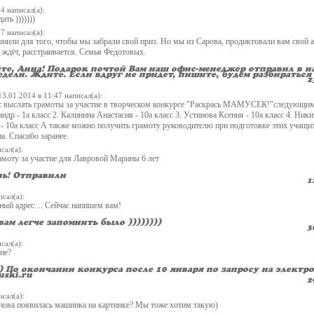
14
написал(а):
ать )))))))
57
написал(а):
нили для того, чтобы мы забрали свой приз. Но мы из Сарова, продиктовали вам свой а
к ждёт, расстраивается. Семья Федотовых.
те, Анна! Подарок почтой Вам наш офис-менеджер отправил в н
дели. Ждите. Если вдруг не придет, пишите, будем разбираться 
2
13.01.2014 в 11:47
написал(а):
с выслать грамоты за участие в творческом конкурсе "Раскрась МАМУСЕК!"следую
ндр - 1а класс 2. Калинина Анастасия - 10а класс 3. Устинова Ксения - 10а класс 4. Ники
 - 10а класс А также можно получить грамоту руководителю при подготовке этих учащих
а. Спасибо заранее.
сал(а):
моту за участие для Лавровой Марины 6 лет
ь! Отправили
1
сал(а):
ный адрес.... Сейчас напишем вам!
вам легче запомнить было ))))))))
3
сал(а):
ие?
;) По окончании конкурса после 10 января по запросу на элект
ski.ru
2
сал(а):
нова появилась машинка на картинке? Мы тоже хотим такую)