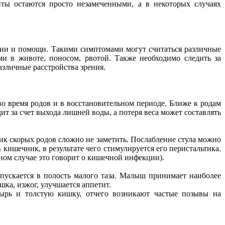
ты остаются просто незамеченными, а в некоторых случаях
ации и помощи. Такими симптомами могут считаться различные
и в животе, поносом, рвотой. Также необходимо следить за
различные расстройства зрения.
о время родов и в восстановительном периоде. Ближе к родам
ит за счет выхода лишней воды, а потеря веса может составлять
ник скорых родов сложно не заметить. Послабление стула можно
ишечник, в результате чего стимулируется его перистальтика.
вном случае это говорит о кишечной инфекции).
опускается в полость малого таза. Малыш принимает наиболее
ка, изжог, улучшается аппетит.
ырь и толстую кишку, отчего возникают частые позывы на