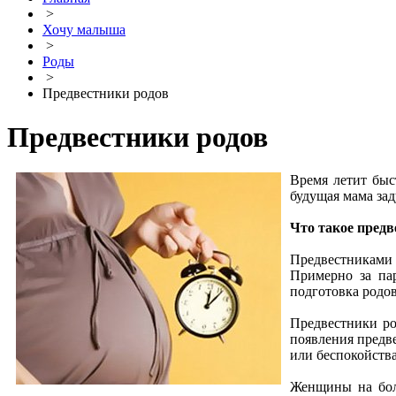
>
Хочу малыша
>
Роды
>
Предвестники родов
Предвестники родов
Время летит быст
будущая мама за
Что такое предв
Предвестниками 
Примерно за пар
подготовка родо
Предвестники ро
появления предве
или беспокойства
Женщины на боль