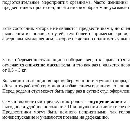
подготовительные мероприятия организма. Часто женщины 
предвестников просто нет, но это никоим образом не указывает
Есть состояния, которые не являются предвестниками, но оч
выделения из половых путей, тем более с примесью крови,
артериальным давлением, которое не должно подниматься выше
За всю беременность женщина набирает вес, откладываются з
отмечается
снижение массы тела
, и это как раз и является п
от 0,5 – 3 кг.
Большинство женщин во время беременности мучили запоры, 
объяснить работой гормонов и избавлением организма от лишн
Перед родами стул может быть пару раз в сутки: стул оформлен
Самый знаменитый предвестник родов –
опущение живота
.
выгодное и удобное положение. При опущении живота исчезает 
Предвестники могут быть немного неприятными, так голо
мочеиспускание и учащаются позывы на дефекацию.