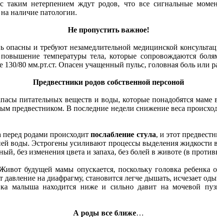
с таким нетерпением ждут родов, что все сигнальные момен
 на наличие патологии.
Не пропустить важное!
ень опасны и требуют незамедлительной медицинской консульт
 повышение температуры тела, которые сопровождаются болям
 130/80 мм.рт.ст. Опасен учащенный пульс, головная боль или 
Предвестники родов собственной персоной
апасы питательных веществ и воды, которые понадобятся маме в
ервым предвестником. В последние недели снижение веса происход
а перед родами происходит
послабление стула
, и этот предвест
ей воды. Эстрогены усиливают процессы выделения жидкости в к
ный, без изменения цвета и запаха, без болей в животе (в проти
 Живот будущей мамы опускается, поскольку головка ребенка 
давление на диафрагму, становится легче дышать, исчезает одыш
вка малыша находится ниже и сильно давит на мочевой пуз
А роды все ближе
…