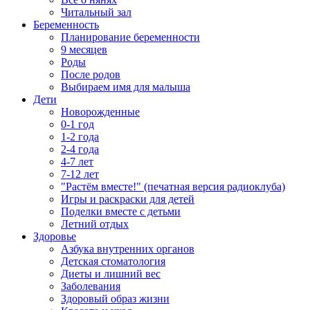
Читальный зал
Беременность
Планирование беременности
9 месяцев
Роды
После родов
Выбираем имя для малыша
Дети
Новорожденные
0-1 год
1-2 года
2-4 года
4-7 лет
7-12 лет
"Растём вместе!" (печатная версия радиоклуба)
Игры и раскраски для детей
Поделки вместе с детьми
Летний отдых
Здоровье
Азбука внутренних органов
Детская стоматология
Диеты и лишний вес
Заболевания
Здоровый образ жизни