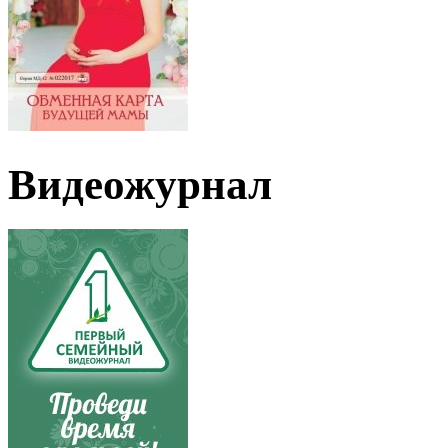
Видеожурнал