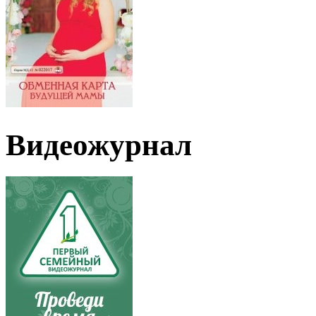
Видеожурнал