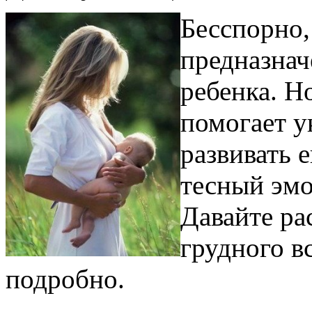
Бесспорно,
предназнач
ребенка. Н
помогает у
развивать е
тесный эмо
Давайте р
грудного в
подробно.