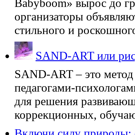
Babyboom» вырос до гр
организаторы объявляют
стильного и роскошного
SAND-ART или рис
SAND-ART – это метод
педагогами-психологам
для решения развивающ
коррекционных, обучаю
Включи силу природы: