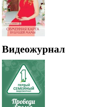
Видеожурнал