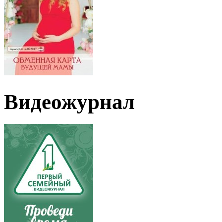
Видеожурнал