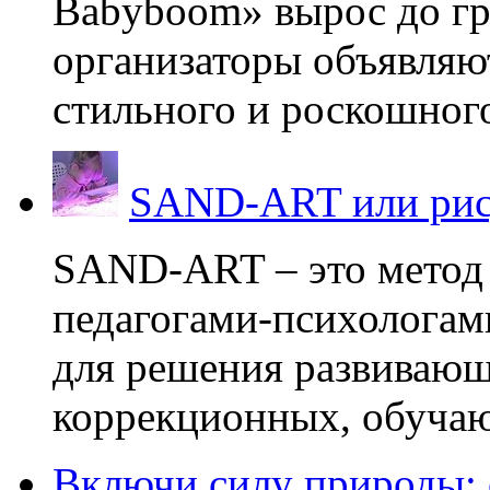
Babyboom» вырос до гр
организаторы объявляют
стильного и роскошного
SAND-ART или рис
SAND-ART – это метод
педагогами-психологам
для решения развивающ
коррекционных, обучаю
Включи силу природы: