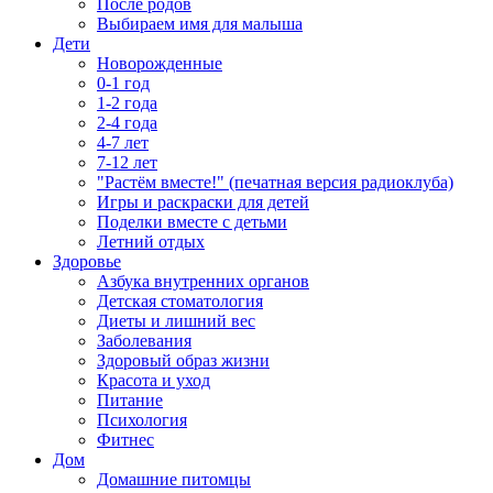
После родов
Выбираем имя для малыша
Дети
Новорожденные
0-1 год
1-2 года
2-4 года
4-7 лет
7-12 лет
"Растём вместе!" (печатная версия радиоклуба)
Игры и раскраски для детей
Поделки вместе с детьми
Летний отдых
Здоровье
Азбука внутренних органов
Детская стоматология
Диеты и лишний вес
Заболевания
Здоровый образ жизни
Красота и уход
Питание
Психология
Фитнес
Дом
Домашние питомцы