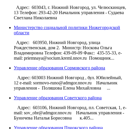
Адрес: 603043, г. Нижний Новгород, ул. Челюскинцев,
13 Телефон: 293-42-20 Начальник управления - Судаева
Светлана Николаевна
Министерство социальной политики Нижегородской
области
Адрес: 603950, Нижний Новгород, улица
Рождественская, дом 2. Министр: Носкова Ольга
Владимировна Телефон: 439-09-09 Факс: 435-55-33, e-
mail: priemnaya@socium.kreml.nnov.ru Помощник...
Управление образования Сормовского района
Адрес: 603003 Нижний Новгород , бул. Юбилейный,
12 e-mail: sormovo-runo@admgor.nnov.ru Начальник
управления - Поляшова Елена Михайловна ...
Управление образования Советского района
Адрес: 603106, Нижний Новгород, пл. Советская, 1, e-
mail: sov_obr@admgor.nnov.ru Начальник управления -
Буничева Наталья Борисовна к.405...
Управление образования Приокского района