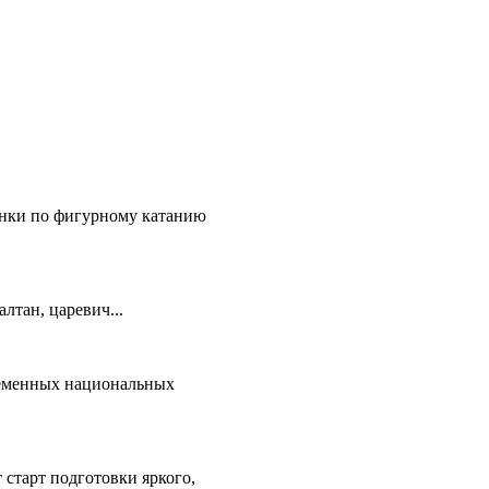
онки по фигурному катанию
лтан, царевич...
ременных национальных
старт подготовки яркого,