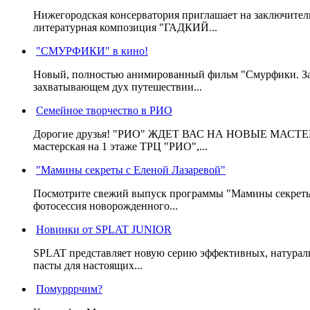
Нижегородская консерватория приглашает на заключител
литературная композиция "ГАДКИЙ...
"СМУРФИКИ" в кино!
Новый, полностью анимированный фильм "Смурфики. Зате
захватывающем дух путешествии...
Семейное творчество в РИО
Дорогие друзья! "РИО" ЖДЕТ ВАС НА НОВЫЕ МАСТЕ
мастерская на 1 этаже ТРЦ "РИО",...
"Мамины секреты с Еленой Лазаревой"
Посмотрите свежий выпуск программы "Мамины секреты" с
фотосессия новорожденного...
Новинки от SPLAT JUNIOR
SPLAT представляет новую серию эффективных, натураль
пасты для настоящих...
Помурррчим?