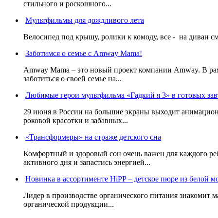
стильного и роскошного...
Мультфильмы для дождливого лета
Велосипед под крышу, ролики к комоду, все - на диван смо
Заботимся о семье с Amway Mama!
Amway Mama – это новый проект компании Amway. В ра
заботиться о своей семье на...
Любимые герои мультфильма «Гадкий я 3» в готовых зав
29 июня в России на большие экраны выходит анимацио
роковой красотки и забавных...
«Трансформеры» на страже детского сна
Комфортный и здоровый сон очень важен для каждого ре
активного дня и запастись энергией...
Новинка в ассортименте HiPP – детское пюре из белой м
Лидер в производстве органического питания знакомит м
органической продукции...