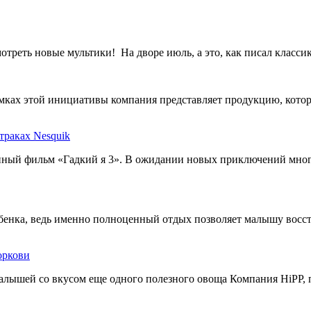
треть новые мультики! На дворе июль, а это, как писал классик,
мках этой инициативы компания представляет продукцию, кото
траках Nesquik
нный фильм «Гадкий я 3». В ожидании новых приключений мног
бенка, ведь именно полноценный отдых позволяет малышу восс
оркови
алышей со вкусом еще одного полезного овоща Компания HiPP, 