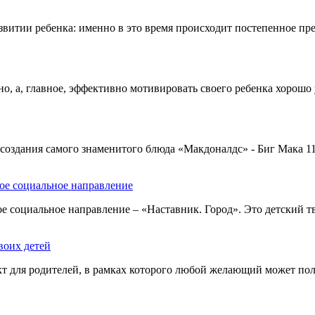
развитии ребенка: именно в это время происходит постепенное пр
о, а, главное, эффективно мотивировать своего ребенка хорошо 
оздания самого знаменитого блюда «Макдоналдс» - Биг Мака 1
ое социальное направление
е социальное направление – «Наставник. Город». Это детский т
воих детей
 для родителей, в рамках которого любой желающий может пол