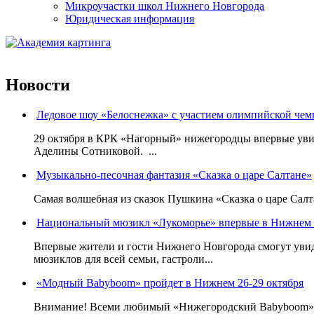
Микроучастки школ Нижнего Новгорода
Юридическая информация
Новости
Ледовое шоу «Белоснежка» с участием олимпийской че
29 октября в КРК «Нагорный» нижегородцы впервые уви
Аделины Сотниковой. ...
Музыкально-песочная фантазия «Сказка о царе Салтане»
Самая волшебная из сказок Пушкина «Сказка о царе Салта
Национальный мюзикл «Лукоморье» впервые в Нижнем 
Впервые жители и гости Нижнего Новгорода смогут уви
мюзиклов для всей семьи, гастроли...
«Модный Babyboom» пройдет в Нижнем 26-29 октября
Внимание! Всеми любимый «Нижегородский Babyboom» вы